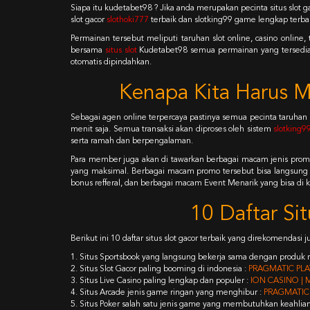
Siapa itu kudetabet98 ? Jika anda merupakan pecinta situs slot 
slot gacor
slothoki777
terbaik dan slotking99 game lengkap terba
Permainan tersebut meliputi taruhan slot online, casino onlin
bersama
situs slot
Kudetabet98 semua permainan yang tersedia b
otomatis dipindahkan.
Kenapa Kita Harus M
Sebagai agen online terpercaya pastinya semua pecinta taruhan
menit saja. Semua transaksi akan diproses oleh sistem
slotking9
serta ramah dan berpengalaman.
Para member juga akan di tawarkan berbagai macam jenis prom
yang maksimal. Berbagai macam promo tersebut bisa langsung
bonus refferal, dan berbagai macam Event Menarik yang bisa di kl
10 Daftar Si
Berikut ini 10 daftar situs slot gacor terbaik yang direkomendasi 
1. Situs Sportsbook yang langsung bekerja sama dengan produk r
2. Situs Slot Gacor paling booming di indonesia :
PRAGMATIC PLAY
3. Situs Live Casino paling lengkap dan populer :
ION CASINO | 
4. Situs Arcade jenis game ringan yang menghibur :
PRAGMATIC 
5. Situs Poker salah satu jenis game yang membutuhkan keahlian