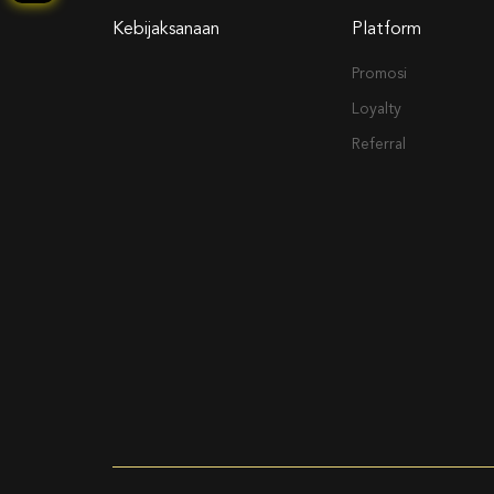
Kebijaksanaan
Platform
Promosi
Loyalty
Referral