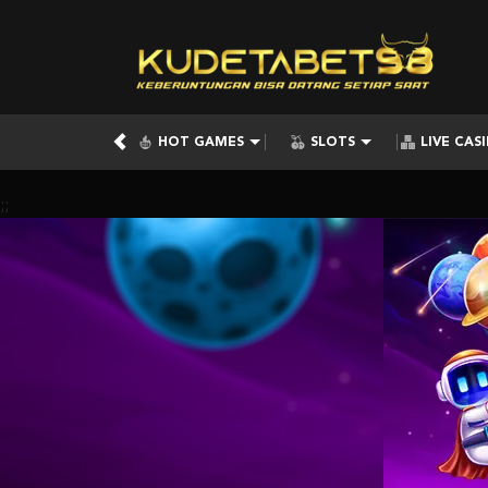
HOT GAMES
SLOTS
LIVE CAS
;;