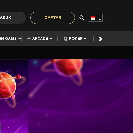
ASUK
DAFTAR
SH GAME
ARCADE
POKER
E-SPORTS