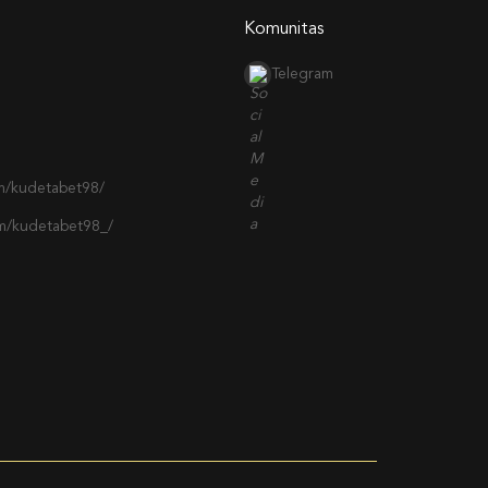
Komunitas
Telegram
m/kudetabet98/
om/kudetabet98_/