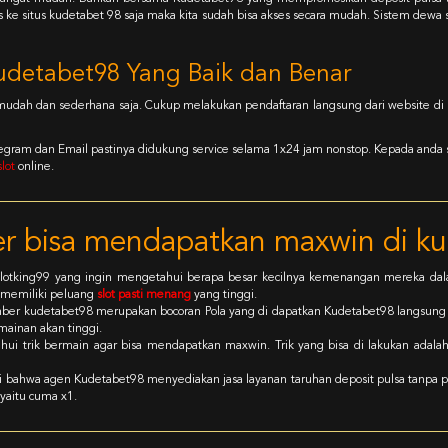
s ke situs kudetabet 98 saja maka kita sudah bisa akses secara mudah. Sistem dewa
udetabet98 Yang Baik dan Benar
 mudah dan sederhana saja. Cukup melakukan pendaftaran langsung dari website di k
Telegram dan Email pastinya didukung service selama 1x24 jam nonstop. Kepada anda
lot
online.
 bisa mendapatkan maxwin di k
n slotking99 yang ingin mengetahui berapa besar kecilnya kemenangan mereka d
 memiliki peluang
slot pasti menang
yang tinggi.
ber kudetabet98 merupakan bocoran Pola yang di dapatkan Kudetabet98 langsun
ainan akan tinggi.
ui trik bermain agar bisa mendapatkan maxwin. Trik yang bisa di lakukan adala
ui bahwa agen Kudetabet98 menyediakan jasa layanan taruhan deposit pulsa tanpa p
yaitu cuma x1.